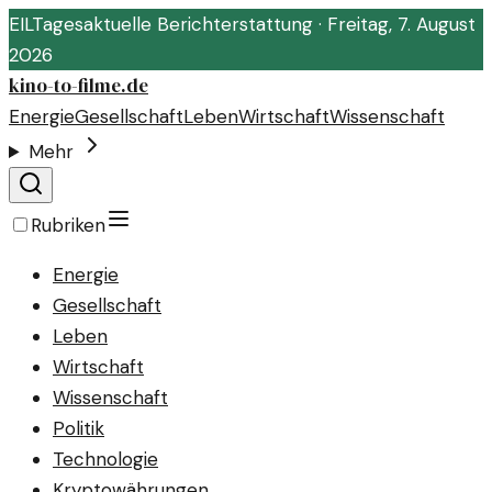
EIL
Tagesaktuelle Berichterstattung ·
Freitag, 7. August
2026
kino-to-filme.de
Energie
Gesellschaft
Leben
Wirtschaft
Wissenschaft
Mehr
Rubriken
Energie
Gesellschaft
Leben
Wirtschaft
Wissenschaft
Politik
Technologie
Kryptowährungen