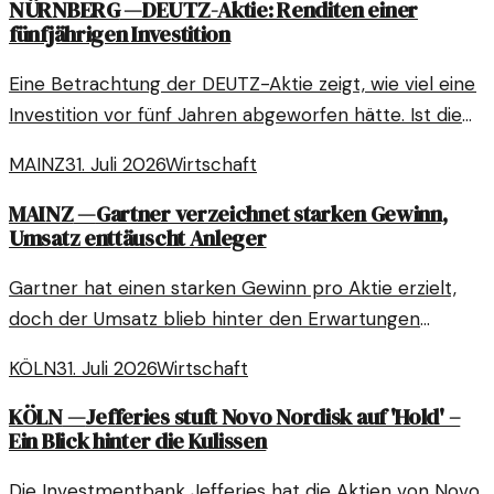
NÜRNBERG
—
DEUTZ-Aktie: Renditen einer
fünfjährigen Investition
Eine Betrachtung der DEUTZ-Aktie zeigt, wie viel eine
Investition vor fünf Jahren abgeworfen hätte. Ist die
aktuelle Bewertung gerechtfertigt?
MAINZ
31. Juli 2026
Wirtschaft
MAINZ
—
Gartner verzeichnet starken Gewinn,
Umsatz enttäuscht Anleger
Gartner hat einen starken Gewinn pro Aktie erzielt,
doch der Umsatz blieb hinter den Erwartungen
zurück. Dies sorgt für Unruhe unter den Anlegern und
KÖLN
31. Juli 2026
Wirtschaft
wirft Fragen auf.
KÖLN
—
Jefferies stuft Novo Nordisk auf 'Hold' –
Ein Blick hinter die Kulissen
Die Investmentbank Jefferies hat die Aktien von Novo