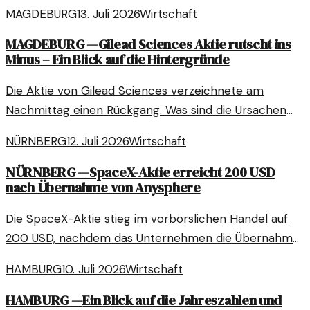
als prognostiziert, was auf eine positive
MAGDEBURG
13. Juli 2026
Wirtschaft
Marktentwicklung hindeutet.
MAGDEBURG
—
Gilead Sciences Aktie rutscht ins
Minus – Ein Blick auf die Hintergründe
Die Aktie von Gilead Sciences verzeichnete am
Nachmittag einen Rückgang. Was sind die Ursachen
für diesen Rückgang und welche Perspektiven gibt
NÜRNBERG
12. Juli 2026
Wirtschaft
es?
NÜRNBERG
—
SpaceX-Aktie erreicht 200 USD
nach Übernahme von Anysphere
Die SpaceX-Aktie stieg im vorbörslichen Handel auf
200 USD, nachdem das Unternehmen die Übernahme
von Anysphere für 60 Milliarden USD bekannt gab.
HAMBURG
10. Juli 2026
Wirtschaft
Diese strategische Entscheidung könnte
weitreichende Auswirkungen auf die Märkte haben.
HAMBURG
—
Ein Blick auf die Jahreszahlen und