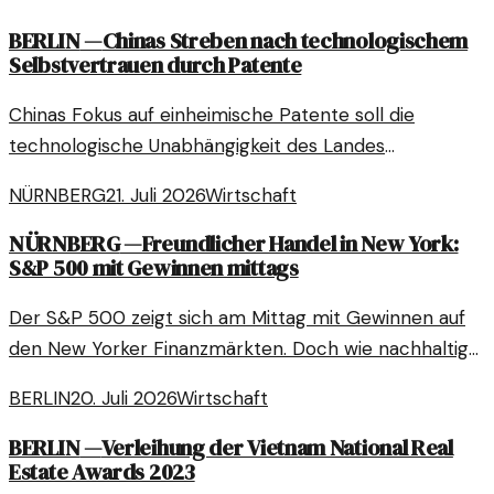
bedeutet das für die Wirtschaft?
BERLIN
—
Chinas Streben nach technologischem
Selbstvertrauen durch Patente
Chinas Fokus auf einheimische Patente soll die
technologische Unabhängigkeit des Landes
vorantreiben. Dies hat weitreichende Auswirkungen
NÜRNBERG
21. Juli 2026
Wirtschaft
auf die globale Wirtschaft und Innovation.
NÜRNBERG
—
Freundlicher Handel in New York:
S&P 500 mit Gewinnen mittags
Der S&P 500 zeigt sich am Mittag mit Gewinnen auf
den New Yorker Finanzmärkten. Doch wie nachhaltig
sind diese Fortschritte?
BERLIN
20. Juli 2026
Wirtschaft
BERLIN
—
Verleihung der Vietnam National Real
Estate Awards 2023