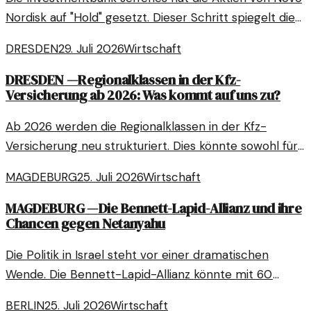
Nordisk auf "Hold" gesetzt. Dieser Schritt spiegelt die
aktuellen Marktbedingungen und
DRESDEN
29. Juli 2026
Wirtschaft
Unternehmensstrategien wider.
DRESDEN
—
Regionalklassen in der Kfz-
Versicherung ab 2026: Was kommt auf uns zu?
Ab 2026 werden die Regionalklassen in der Kfz-
Versicherung neu strukturiert. Dies könnte sowohl für
Autofahrer als auch für Versicherungen weitreichende
MAGDEBURG
25. Juli 2026
Wirtschaft
Folgen haben.
MAGDEBURG
—
Die Bennett-Lapid-Allianz und ihre
Chancen gegen Netanyahu
Die Politik in Israel steht vor einer dramatischen
Wende. Die Bennett-Lapid-Allianz könnte mit 60
Sitzen die Regierung von Netanyahu ablösen. Was
BERLIN
25. Juli 2026
Wirtschaft