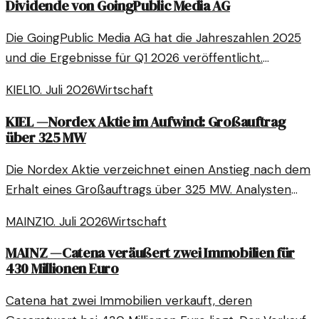
Dividende von GoingPublic Media AG
Die GoingPublic Media AG hat die Jahreszahlen 2025
und die Ergebnisse für Q1 2026 veröffentlicht.
Erfahren Sie mehr über die finanzielle Entwicklung und
KIEL
10. Juli 2026
Wirtschaft
die Dividendenpolitik des Unternehmens.
KIEL
—
Nordex Aktie im Aufwind: Großauftrag
über 325 MW
Die Nordex Aktie verzeichnet einen Anstieg nach dem
Erhalt eines Großauftrags über 325 MW. Analysten
diskutieren, ob es jetzt der richtige Zeitpunkt für
MAINZ
10. Juli 2026
Wirtschaft
Investitionen ist.
MAINZ
—
Catena veräußert zwei Immobilien für
430 Millionen Euro
Catena hat zwei Immobilien verkauft, deren