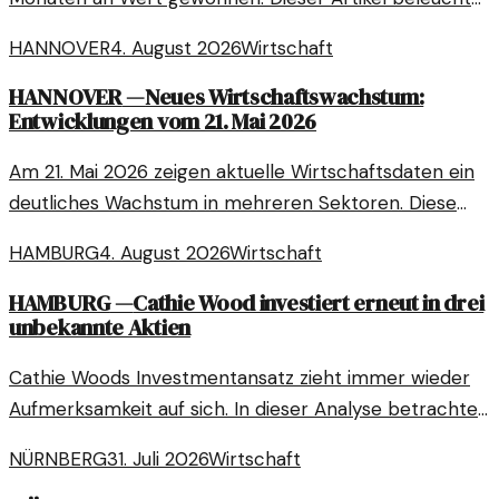
die Hintergründe und Faktoren für die aktuelle
HANNOVER
4. August 2026
Wirtschaft
Kursentwicklung.
HANNOVER
—
Neues Wirtschaftswachstum:
Entwicklungen vom 21. Mai 2026
Am 21. Mai 2026 zeigen aktuelle Wirtschaftsdaten ein
deutliches Wachstum in mehreren Sektoren. Diese
Analyse beleuchtet die wichtigsten Trends und
HAMBURG
4. August 2026
Wirtschaft
Entwicklungen.
HAMBURG
—
Cathie Wood investiert erneut in drei
unbekannte Aktien
Cathie Woods Investmentansatz zieht immer wieder
Aufmerksamkeit auf sich. In dieser Analyse betrachten
wir drei ihrer aktuellen Investitionen in weniger
NÜRNBERG
31. Juli 2026
Wirtschaft
bekannte Unternehmen.