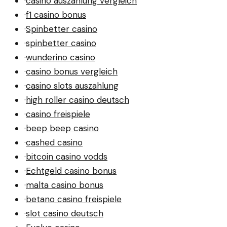
·
casino auszahlung vergleich
·
f1 casino bonus
·
Spinbetter casino
·
spinbetter casino
·
wunderino casino
·
casino bonus vergleich
·
casino slots auszahlung
·
high roller casino deutsch
·
casino freispiele
·
beep beep casino
·
cashed casino
·
bitcoin casino vodds
·
Echtgeld casino bonus
·
malta casino bonus
·
betano casino freispiele
·
slot casino deutsch