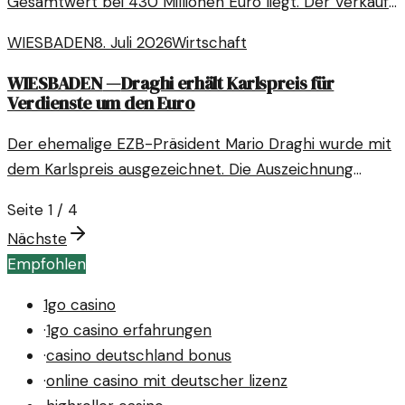
Gesamtwert bei 430 Millionen Euro liegt. Der Verkauf
ist Teil einer strategischen Neuausrichtung des
WIESBADEN
8. Juli 2026
Wirtschaft
Unternehmens.
WIESBADEN
—
Draghi erhält Karlspreis für
Verdienste um den Euro
Der ehemalige EZB-Präsident Mario Draghi wurde mit
dem Karlspreis ausgezeichnet. Die Auszeichnung
würdigt seine bedeutenden Beiträge zur Stabilität des
Seite
1
/
4
Euro.
Nächste
Empfohlen
1go casino
·
1go casino erfahrungen
·
casino deutschland bonus
·
online casino mit deutscher lizenz