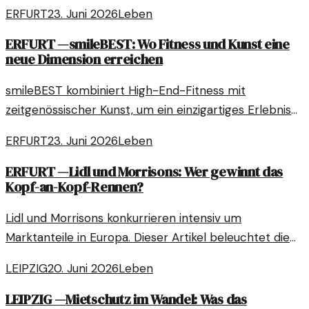
Alter zu leben. Hier sind einige Tipps, wie Sie davon
ERFURT
23. Juni 2026
Leben
profitieren können.
ERFURT
—
smileBEST: Wo Fitness und Kunst eine
neue Dimension erreichen
smileBEST kombiniert High-End-Fitness mit
zeitgenössischer Kunst, um ein einzigartiges Erlebnis
zu schaffen. Der Fokus liegt auf Körperbewusstsein
ERFURT
23. Juni 2026
Leben
und visueller Inspiration.
ERFURT
—
Lidl und Morrisons: Wer gewinnt das
Kopf-an-Kopf-Rennen?
Lidl und Morrisons konkurrieren intensiv um
Marktanteile in Europa. Dieser Artikel beleuchtet die
Strategien und Herausforderungen der beiden
LEIPZIG
20. Juni 2026
Leben
Einzelhandelsgiganten.
LEIPZIG
—
Mietschutz im Wandel: Was das