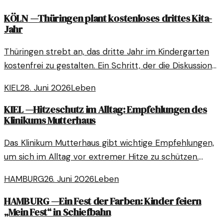
KÖLN
—
Thüringen plant kostenloses drittes Kita-
Jahr
Thüringen strebt an, das dritte Jahr im Kindergarten
kostenfrei zu gestalten. Ein Schritt, der die Diskussion
über Bildung und Chancengleichheit befeuert.
KIEL
28. Juni 2026
Leben
KIEL
—
Hitzeschutz im Alltag: Empfehlungen des
Klinikums Mutterhaus
Das Klinikum Mutterhaus gibt wichtige Empfehlungen,
um sich im Alltag vor extremer Hitze zu schützen.
Hitzeschutz wird zunehmend relevant, besonders
HAMBURG
26. Juni 2026
Leben
während der Sommermonate.
HAMBURG
—
Ein Fest der Farben: Kinder feiern
„Mein Fest“ in Schiefbahn