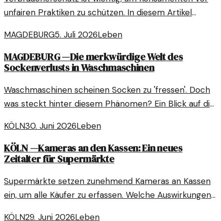
unfairen Praktiken zu schützen. In diesem Artikel
werden verschiedene Maßnahmen beschrieben, die
MAGDEBURG
5. Juli 2026
Leben
Verbraucher vor Tricks beim Einkaufen bewahren.
MAGDEBURG
—
Die merkwürdige Welt des
Sockenverlusts in Waschmaschinen
Waschmaschinen scheinen Socken zu 'fressen'. Doch
was steckt hinter diesem Phänomen? Ein Blick auf die
Ursachen und mögliche Lösungen.
KÖLN
30. Juni 2026
Leben
KÖLN
—
Kameras an den Kassen: Ein neues
Zeitalter für Supermärkte
Supermärkte setzen zunehmend Kameras an Kassen
ein, um alle Käufer zu erfassen. Welche Auswirkungen
hat diese Entwicklung auf den Alltag der Kunden?
KÖLN
29. Juni 2026
Leben