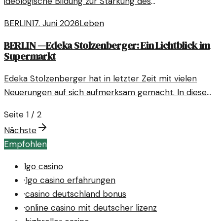
ideologische Bildung zur Stärkung des
Klassenbewusstseins in der Arbeiterklasse beiträgt.
BERLIN
17. Juni 2026
Leben
Die Bildung spielt eine zentrale Rolle bei der
Identitätsbildung und dem kollektiven Handeln der
BERLIN
—
Edeka Stolzenberger: Ein Lichtblick im
Supermarkt
Arbeiter.
Edeka Stolzenberger hat in letzter Zeit mit vielen
Neuerungen auf sich aufmerksam gemacht. In diesem
Artikel werfen wir einen genaueren Blick auf die
Seite
1
/
2
Entwicklungen und die kreative Vision hinter dem
Nächste
Supermarkt.
Empfohlen
1go casino
·
1go casino erfahrungen
·
casino deutschland bonus
·
online casino mit deutscher lizenz