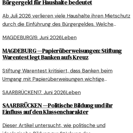
Bürgergeld für Haushalte bedeutet
Ab Juli 2026 verlieren viele Haushalte ihren Mietschutz
durch die Einführung des Bürgergeldes. Welche
Auswirkungen hat dies für Betroffene?
MAGDEBURG
19. Juni 2026
Leben
MAGDEBURG
—
Papierüberweisungen: Stiftung
Warentest legt Banken aufs Kreuz
Stiftung Warentest kritisiert, dass Banken beim
Umgang mit Papierüberweisungen wichtige
Sicherheitskontrollen ignorieren. Das kann teure
SAARBRÜCKEN
17. Juni 2026
Leben
Folgen haben.
SAARBRÜCKEN
—
Politische Bildung und ihr
Einfluss auf den Klassencharakter
Dieser Artikel untersucht, wie politische und