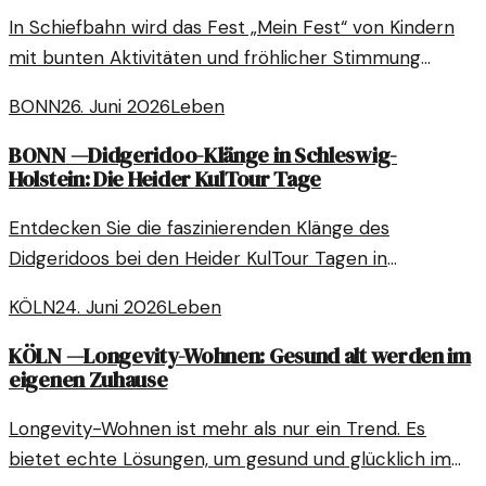
In Schiefbahn wird das Fest „Mein Fest“ von Kindern
mit bunten Aktivitäten und fröhlicher Stimmung
gefeiert. Eine Entdeckungstour durch Freude und
BONN
26. Juni 2026
Leben
Gemeinschaft.
BONN
—
Didgeridoo-Klänge in Schleswig-
Holstein: Die Heider KulTour Tage
Entdecken Sie die faszinierenden Klänge des
Didgeridoos bei den Heider KulTour Tagen in
Schleswig-Holstein. Ein Ereignis, das nicht nur die
KÖLN
24. Juni 2026
Leben
Ohren, sondern auch die Seele berührt.
KÖLN
—
Longevity-Wohnen: Gesund alt werden im
eigenen Zuhause
Longevity-Wohnen ist mehr als nur ein Trend. Es
bietet echte Lösungen, um gesund und glücklich im