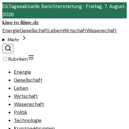
EIL
Tagesaktuelle Berichterstattung ·
Freitag, 7. August
2026
kino-to-filme.de
Energie
Gesellschaft
Leben
Wirtschaft
Wissenschaft
Mehr
Rubriken
Energie
Gesellschaft
Leben
Wirtschaft
Wissenschaft
Politik
Technologie
Kryptowährungen