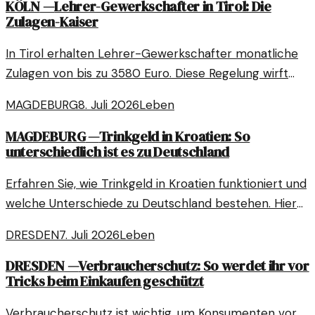
KÖLN
—
Lehrer-Gewerkschafter in Tirol: Die
Zulagen-Kaiser
In Tirol erhalten Lehrer-Gewerkschafter monatliche
Zulagen von bis zu 3580 Euro. Diese Regelung wirft
Fragen über Fairness und die Zukunft des
MAGDEBURG
8. Juli 2026
Leben
Bildungssystems auf.
MAGDEBURG
—
Trinkgeld in Kroatien: So
unterschiedlich ist es zu Deutschland
Erfahren Sie, wie Trinkgeld in Kroatien funktioniert und
welche Unterschiede zu Deutschland bestehen. Hier
sind die wichtigsten Tipps für Ihren Urlaub!
DRESDEN
7. Juli 2026
Leben
DRESDEN
—
Verbraucherschutz: So werdet ihr vor
Tricks beim Einkaufen geschützt
Verbraucherschutz ist wichtig, um Konsumenten vor