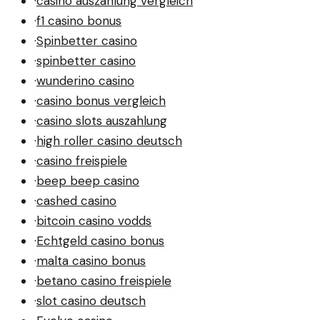
·
casino auszahlung vergleich
·
f1 casino bonus
·
Spinbetter casino
·
spinbetter casino
·
wunderino casino
·
casino bonus vergleich
·
casino slots auszahlung
·
high roller casino deutsch
·
casino freispiele
·
beep beep casino
·
cashed casino
·
bitcoin casino vodds
·
Echtgeld casino bonus
·
malta casino bonus
·
betano casino freispiele
·
slot casino deutsch