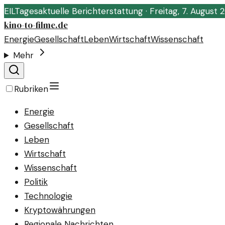
EIL
Tagesaktuelle Berichterstattung ·
Freitag, 7. August 
kino-to-filme.de
Energie
Gesellschaft
Leben
Wirtschaft
Wissenschaft
Mehr
Rubriken
Energie
Gesellschaft
Leben
Wirtschaft
Wissenschaft
Politik
Technologie
Kryptowährungen
Regionale Nachrichten