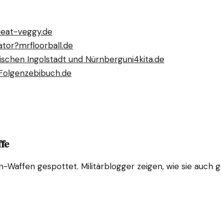
n
eat-veggy.de
ator?
mrfloorball.de
ischen Ingolstadt und Nürnberg
uni4kita.de
Folgen
zebibuch.de
ffe
n-Waffen gespottet. Militärblogger zeigen, wie sie auch