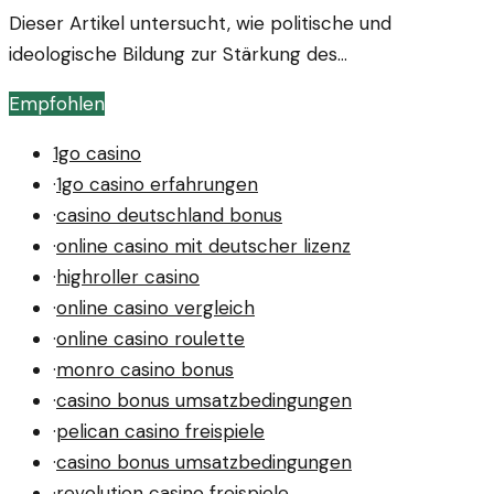
Dieser Artikel untersucht, wie politische und
ideologische Bildung zur Stärkung des
Klassenbewusstseins in der Arbeiterklasse beiträgt.
Empfohlen
Die Bildung spielt eine zentrale Rolle bei der
Identitätsbildung und dem kollektiven Handeln der
1go casino
Arbeiter.
·
1go casino erfahrungen
·
casino deutschland bonus
·
online casino mit deutscher lizenz
·
highroller casino
·
online casino vergleich
·
online casino roulette
·
monro casino bonus
·
casino bonus umsatzbedingungen
·
pelican casino freispiele
·
casino bonus umsatzbedingungen
·
revolution casino freispiele