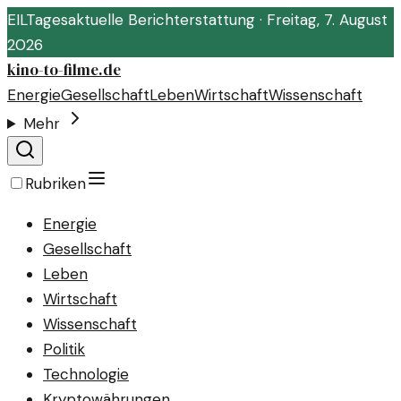
EIL
Tagesaktuelle Berichterstattung ·
Freitag, 7. August
2026
kino-to-filme.de
Energie
Gesellschaft
Leben
Wirtschaft
Wissenschaft
Mehr
Rubriken
Energie
Gesellschaft
Leben
Wirtschaft
Wissenschaft
Politik
Technologie
Kryptowährungen