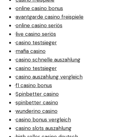
·
online casino bonus
·
avantgarde casino freispiele
·
online casino seriös
·
live casino seriös
·
casino testsieger
·
mafia casino
·
casino schnelle auszahlung
·
casino testsieger
·
casino auszahlung vergleich
·
f1 casino bonus
·
Spinbetter casino
·
spinbetter casino
·
wunderino casino
·
casino bonus vergleich
·
casino slots auszahlung
·
high roller casino deutsch