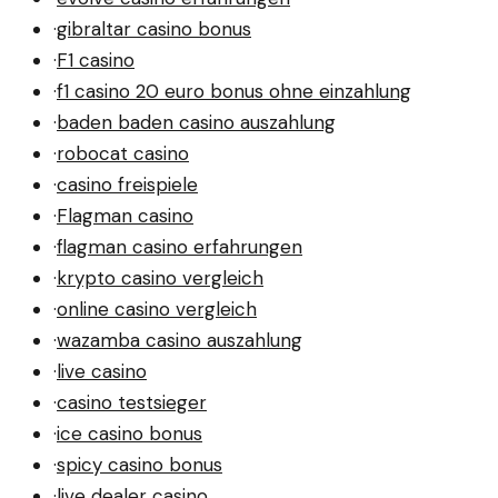
·
gibraltar casino bonus
·
F1 casino
·
f1 casino 20 euro bonus ohne einzahlung
·
baden baden casino auszahlung
·
robocat casino
·
casino freispiele
·
Flagman casino
·
flagman casino erfahrungen
·
krypto casino vergleich
·
online casino vergleich
·
wazamba casino auszahlung
·
live casino
·
casino testsieger
·
ice casino bonus
·
spicy casino bonus
·
live dealer casino