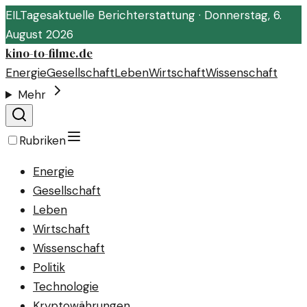
EIL
Tagesaktuelle Berichterstattung ·
Donnerstag, 6.
August 2026
kino-to-filme.de
Energie
Gesellschaft
Leben
Wirtschaft
Wissenschaft
Mehr
Rubriken
Energie
Gesellschaft
Leben
Wirtschaft
Wissenschaft
Politik
Technologie
Kryptowährungen