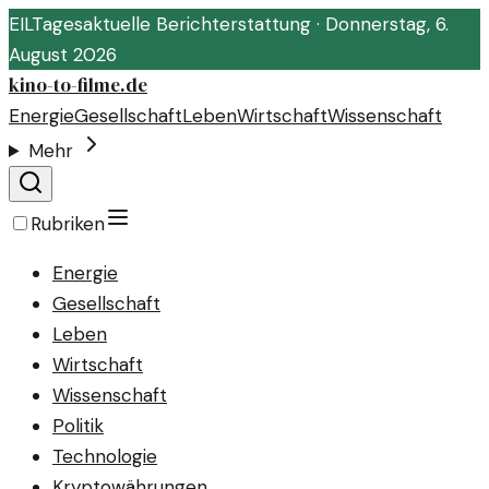
EIL
Tagesaktuelle Berichterstattung ·
Donnerstag, 6.
August 2026
kino-to-filme.de
Energie
Gesellschaft
Leben
Wirtschaft
Wissenschaft
Mehr
Rubriken
Energie
Gesellschaft
Leben
Wirtschaft
Wissenschaft
Politik
Technologie
Kryptowährungen