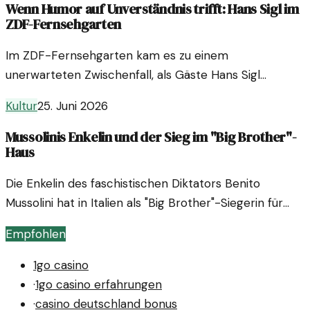
Wenn Humor auf Unverständnis trifft: Hans Sigl im
ZDF-Fernsehgarten
Im ZDF-Fernsehgarten kam es zu einem
unerwarteten Zwischenfall, als Gäste Hans Sigl
ausbuhten. Diese Reaktion wirft Fragen zur Natur von
Kultur
25. Juni 2026
Humor und Zuschauenerwartungen auf.
Mussolinis Enkelin und der Sieg im "Big Brother"-
Haus
Die Enkelin des faschistischen Diktators Benito
Mussolini hat in Italien als "Big Brother"-Siegerin für
Aufsehen gesorgt. Ihr Sieg wirft Fragen zu Erbe und
Empfohlen
Identität auf.
1go casino
·
1go casino erfahrungen
·
casino deutschland bonus