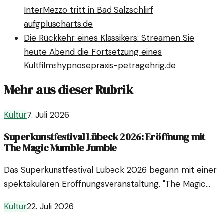
InterMezzo tritt in Bad Salzschlirf
auf
gpluscharts.de
Die Rückkehr eines Klassikers: Streamen Sie
heute Abend die Fortsetzung eines
Kultfilms
hypnosepraxis-petragehrig.de
Mehr aus dieser Rubrik
Kultur
7. Juli 2026
Superkunstfestival Lübeck 2026: Eröffnung mit
The Magic Mumble Jumble
Das Superkunstfestival Lübeck 2026 begann mit einer
spektakulären Eröffnungsveranstaltung. "The Magic
Mumble Jumble" verzauberte das Publikum und stellte
Kultur
22. Juli 2026
die Weichen für ein vielversprechendes Festival.