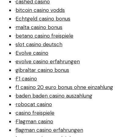
·
cashed casino
·
bitcoin casino vodds
·
Echtgeld casino bonus
·
malta casino bonus
·
betano casino freispiele
·
slot casino deutsch
·
Evolve casino
·
evolve casino erfahrungen
·
gibraltar casino bonus
·
F1 casino
·
f1 casino 20 euro bonus ohne einzahlung
·
baden baden casino auszahlung
·
robocat casino
·
casino freispiele
·
Flagman casino
·
flagman casino erfahrungen