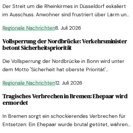
Der Streit um die Rheinkirmes in Düsseldorf eskaliert
im Ausschuss. Anwohner sind frustriert über Lärm und
Missmanagement, und fordern dringende Lösungen.
Regionale Nachrichten
8. Juli 2026
Vollsperrung der Nordbrücke: Verkehrsminister
betont Sicherheitspriorität
Die Vollsperrung der Nordbrücke in Bonn wird unter
dem Motto 'Sicherheit hat oberste Priorität'
umgesetzt. Verkehrsminister erläutert Maßnahmen
Regionale Nachrichten
12. Juli 2026
und Hintergründe.
Tragisches Verbrechen in Bremen: Ehepaar wird
ermordet
In Bremen sorgt ein schockierendes Verbrechen für
Entsetzen: Ein Ehepaar wurde brutal getötet, während
Passanten um Hilfe riefen. Die Fahndung nach dem