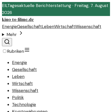
EIL
Tagesaktuelle Berichterstattung ·
Freitag, 7. August
2026
kino-to-filme.de
Energie
Gesellschaft
Leben
Wirtschaft
Wissenschaft
Mehr
Rubriken
Energie
Gesellschaft
Leben
Wirtschaft
Wissenschaft
Politik
Technologie
Kryptowährungen