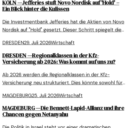
KÖLN
—
Jefferies stuft Novo Nordisk auf 'Hold' –
Ein Blick hinter die Kulissen
Die Investmentbank Jefferies hat die Aktien von Novo
Nordisk auf "Hold" gesetzt. Dieser Schritt spiegelt die
aktuellen Marktbedingungen und
DRESDEN
29. Juli 2026
Wirtschaft
Unternehmensstrategien wider.
DRESDEN
—
Regionalklassen in der Kfz-
Versicherung ab 2026: Was kommt auf uns zu?
Ab 2026 werden die Regionalklassen in der Kfz-
Versicherung neu strukturiert. Dies könnte sowohl für
Autofahrer als auch für Versicherungen weitreichende
MAGDEBURG
25. Juli 2026
Wirtschaft
Folgen haben.
MAGDEBURG
—
Die Bennett-Lapid-Allianz und ihre
Chancen gegen Netanyahu
Die Politik in Israel steht vor einer dramatischen