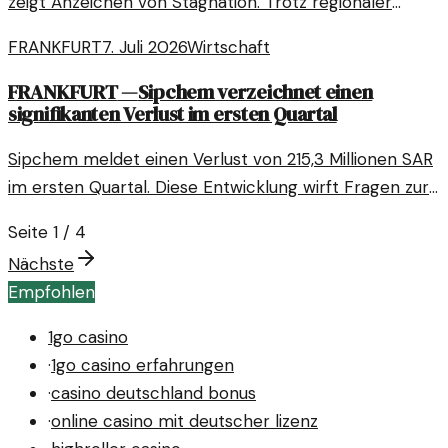
zeigt Anzeichen von Stagnation. Trotz regionaler
wirtschaftlicher Aktivität sind die
FRANKFURT
7. Juli 2026
Wirtschaft
Beschäftigungszahlen in den letzten Monaten nahezu
unverändert geblieben.
FRANKFURT
—
Sipchem verzeichnet einen
signifikanten Verlust im ersten Quartal
Sipchem meldet einen Verlust von 215,3 Millionen SAR
im ersten Quartal. Diese Entwicklung wirft Fragen zur
Unternehmensstrategie und den Marktbedingungen
Seite
1
/
4
auf.
Nächste
Empfohlen
1go casino
·
1go casino erfahrungen
·
casino deutschland bonus
·
online casino mit deutscher lizenz