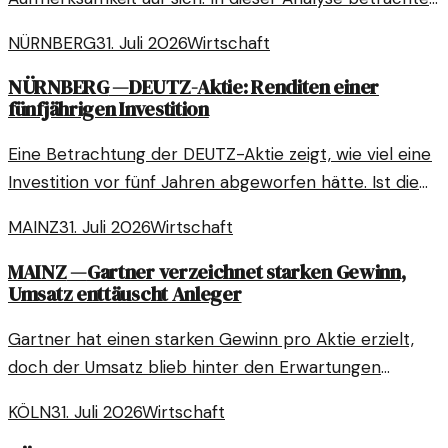
wir drei ihrer aktuellen Investitionen in weniger
NÜRNBERG
31. Juli 2026
Wirtschaft
bekannte Unternehmen.
NÜRNBERG
—
DEUTZ-Aktie: Renditen einer
fünfjährigen Investition
Eine Betrachtung der DEUTZ-Aktie zeigt, wie viel eine
Investition vor fünf Jahren abgeworfen hätte. Ist die
aktuelle Bewertung gerechtfertigt?
MAINZ
31. Juli 2026
Wirtschaft
MAINZ
—
Gartner verzeichnet starken Gewinn,
Umsatz enttäuscht Anleger
Gartner hat einen starken Gewinn pro Aktie erzielt,
doch der Umsatz blieb hinter den Erwartungen
zurück. Dies sorgt für Unruhe unter den Anlegern und
KÖLN
31. Juli 2026
Wirtschaft
wirft Fragen auf.