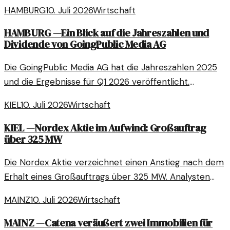
von Anysphere für 60 Milliarden USD bekannt gab.
HAMBURG
10. Juli 2026
Wirtschaft
Diese strategische Entscheidung könnte
weitreichende Auswirkungen auf die Märkte haben.
HAMBURG
—
Ein Blick auf die Jahreszahlen und
Dividende von GoingPublic Media AG
Die GoingPublic Media AG hat die Jahreszahlen 2025
und die Ergebnisse für Q1 2026 veröffentlicht.
Erfahren Sie mehr über die finanzielle Entwicklung und
KIEL
10. Juli 2026
Wirtschaft
die Dividendenpolitik des Unternehmens.
KIEL
—
Nordex Aktie im Aufwind: Großauftrag
über 325 MW
Die Nordex Aktie verzeichnet einen Anstieg nach dem
Erhalt eines Großauftrags über 325 MW. Analysten
diskutieren, ob es jetzt der richtige Zeitpunkt für
MAINZ
10. Juli 2026
Wirtschaft
Investitionen ist.
MAINZ
—
Catena veräußert zwei Immobilien für