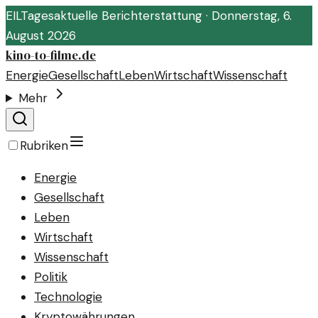
EIL
Tagesaktuelle Berichterstattung ·
Donnerstag, 6.
August 2026
kino-to-filme.de
Energie
Gesellschaft
Leben
Wirtschaft
Wissenschaft
Mehr
Rubriken
Energie
Gesellschaft
Leben
Wirtschaft
Wissenschaft
Politik
Technologie
Kryptowährungen