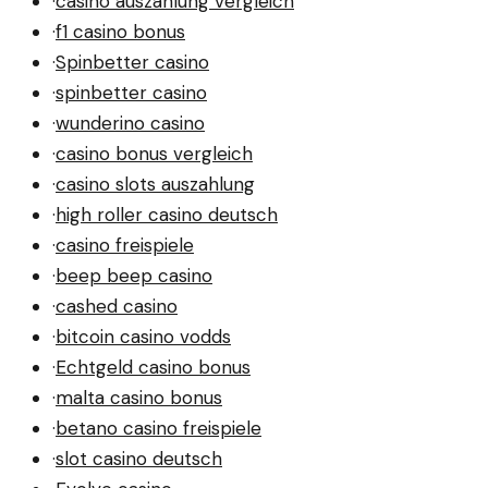
·
casino auszahlung vergleich
·
f1 casino bonus
·
Spinbetter casino
·
spinbetter casino
·
wunderino casino
·
casino bonus vergleich
·
casino slots auszahlung
·
high roller casino deutsch
·
casino freispiele
·
beep beep casino
·
cashed casino
·
bitcoin casino vodds
·
Echtgeld casino bonus
·
malta casino bonus
·
betano casino freispiele
·
slot casino deutsch