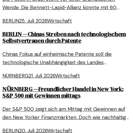
Wende. Die Bennett-Lapid-Allianz könnte mit 60
Sitzen die Regierung von Netanyahu ablösen. Was
BERLIN
25. Juli 2026
Wirtschaft
bedeutet das für die Wirtschaft?
BERLIN
—
Chinas Streben nach technologischem
Selbstvertrauen durch Patente
Chinas Fokus auf einheimische Patente soll die
technologische Unabhängigkeit des Landes
vorantreiben. Dies hat weitreichende Auswirkungen
NÜRNBERG
21. Juli 2026
Wirtschaft
auf die globale Wirtschaft und Innovation.
NÜRNBERG
—
Freundlicher Handel in New York:
S&P 500 mit Gewinnen mittags
Der S&P 500 zeigt sich am Mittag mit Gewinnen auf
den New Yorker Finanzmärkten. Doch wie nachhaltig
sind diese Fortschritte?
BERLIN
20. Juli 2026
Wirtschaft